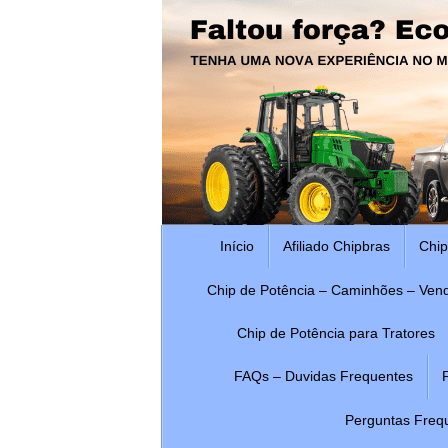
Pular
para
conteúdo
Pular
Início
Afiliado Chipbras
Chip
para
conteúdo
Chip de Potência – Caminhões – Ven
Chip de Potência para Tratores
FAQs – Duvidas Frequentes
Perguntas Freq