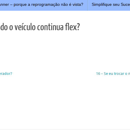
nner – porque a reprogramação não é vista?
Simplifique seu Suc
o o veículo continua flex?
erador?
16 – Se eu trocar o