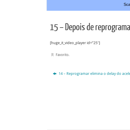
Sca
15 – Depois de reprogramad
[huge_it_video_player id=”25″]
Favorito
.
14 – Reprogramar elimina o delay do acel