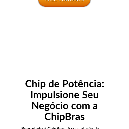
Chip de Potência:
Impulsione Seu
Negócio com a
ChipBras
Bem-vindo à ChipBras!
A sua solução de